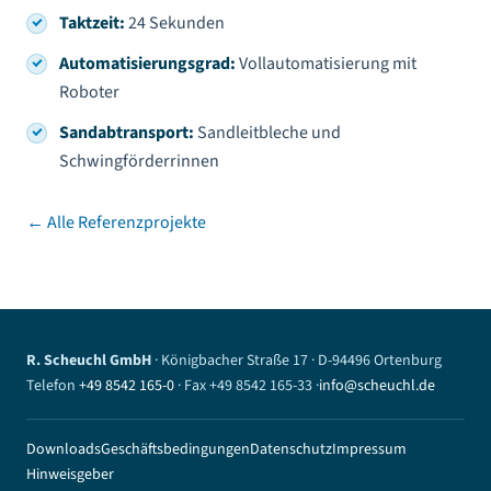
Taktzeit:
24 Sekunden
Automatisierungsgrad:
Vollautomatisierung mit
Roboter
Sandabtransport:
Sandleitbleche und
Schwingförderrinnen
← Alle Referenzprojekte
R. Scheuchl GmbH
· Königbacher Straße 17 · D-94496 Ortenburg
Telefon
+49 8542 165-0
· Fax +49 8542 165-33 ·
info@scheuchl.de
Downloads
Geschäftsbedingungen
Datenschutz
Impressum
Hinweisgeber