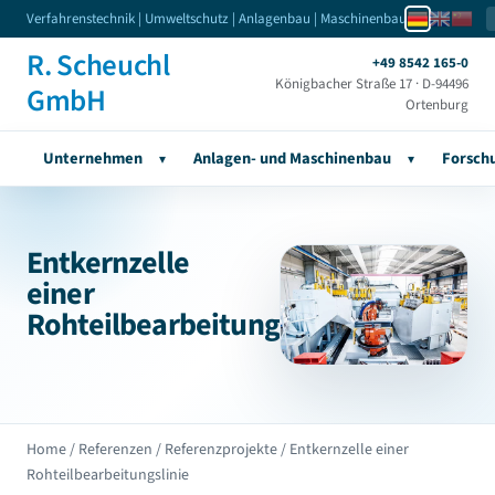
Verfahrenstechnik | Umweltschutz | Anlagenbau | Maschinenbau
R. Scheuchl
+49 8542 165-0
Königbacher Straße 17 · D-94496
GmbH
Ortenburg
Unternehmen
Anlagen- und Maschinenbau
Forsch
▾
▾
Entkernzelle
einer
Rohteilbearbeitungslinie
Home
/
Referenzen
/
Referenzprojekte
/ Entkernzelle einer
Rohteilbearbeitungslinie