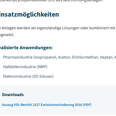
camethylcyclopentasiloxan (D5) aus Beschichtungsanlagen.
insatzmöglichkeiten
e Anlagen werden als eigenständige Lösungen oder kombiniert mi
ngesetzt.
ealisierte Anwendungen:
Pharmaindustrie (Isopropanol, Aceton, Dichlormethan, Heptan, 
Halbleiterindustrie (NMP)
Elektroindustrie (D5-Siloxan)
Downloads
Auszug VDI-Bericht 2327 Emissionsminderung 2018 (PDF)