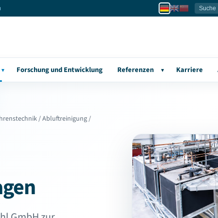
u
Forschung und Entwicklung
Referenzen
Karriere
▾
▾
hrenstechnik
/
Abluftreinigung
/
agen
chl GmbH zur