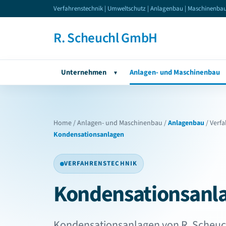
Verfahrenstechnik | Umweltschutz | Anlagenbau | Maschinenba
R. Scheuchl GmbH
Unternehmen
Anlagen- und Maschinenbau
▾
Home
/
Anlagen- und Maschinenbau
/
Anlagenbau
/
Verfa
Kondensationsanlagen
VERFAHRENSTECHNIK
Kondensationsanl
Kondensationsanlagen von R. Scheu