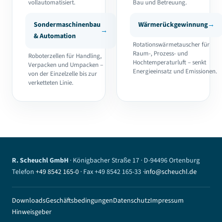
vollautomatisiert.
Bau und Betreuung.
Sondermaschinenbau
Wärmerückgewinnung
& Automation
Rotationswärmetauscher für
Raum-, Prozess- und
Roboterzellen für Handling,
Hochtemperaturluft – senkt
Verpacken und Umpacken –
Energieeinsatz und Emissionen.
von der Einzelzelle bis zur
verketteten Linie.
R. Scheuchl GmbH
· Königbacher Straße 17 · D-94496 Ortenburg
Telefon
+49 8542 165-0
· Fax +49 8542 165-33 ·
info@scheuchl.de
Downloads
Geschäftsbedingungen
Datenschutz
Impressum
Hinweisgeber