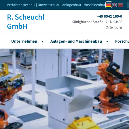
Verfahrenstechnik | Umweltschutz | Anlagenbau | Maschinenbau
R. Scheuchl
+49 8542 165-0
Königbacher Straße 17 · D-94496
GmbH
Ortenburg
Unternehmen
Anlagen- und Maschinenbau
Forsch
▾
▾