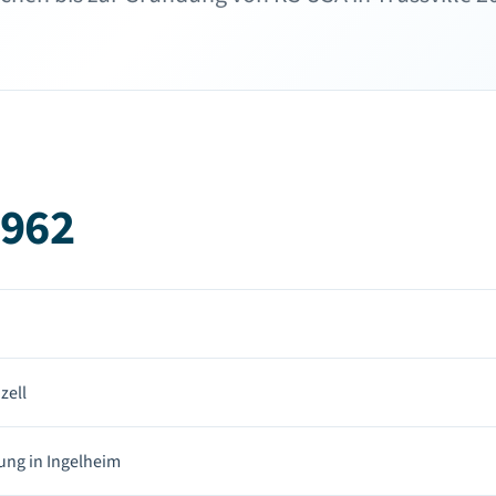
1962
zell
ung in Ingelheim