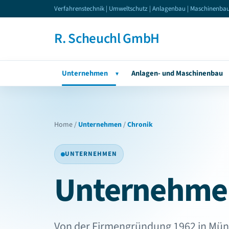
Verfahrenstechnik | Umweltschutz | Anlagenbau | Maschinenba
R. Scheuchl GmbH
Unternehmen
Anlagen- und Maschinenbau
▾
Home
/
Unternehmen
/
Chronik
UNTERNEHMEN
Unternehmen
Von der Firmengründung 1962 in Münc