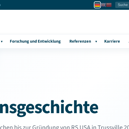
u
Forschung und Entwicklung
Referenzen
Karriere
▾
▾
sgeschichte
hen bis zur Gründung von RS USA in Trussville 2