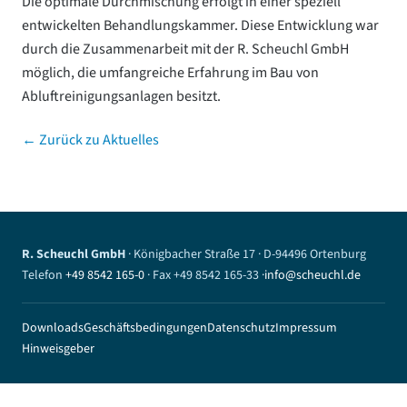
Die optimale Durchmischung erfolgt in einer speziell
entwickelten Behandlungskammer. Diese Entwicklung war
durch die Zusammenarbeit mit der R. Scheuchl GmbH
möglich, die umfangreiche Erfahrung im Bau von
Abluftreinigungsanlagen besitzt.
← Zurück zu Aktuelles
R. Scheuchl GmbH
· Königbacher Straße 17 · D-94496 Ortenburg
Telefon
+49 8542 165-0
· Fax +49 8542 165-33 ·
info@scheuchl.de
Downloads
Geschäftsbedingungen
Datenschutz
Impressum
Hinweisgeber