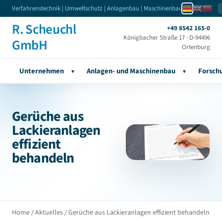
Verfahrenstechnik | Umweltschutz | Anlagenbau | Maschinenbau
R. Scheuchl
+49 8542 165-0
Königbacher Straße 17 · D-94496
GmbH
Ortenburg
Unternehmen
Anlagen- und Maschinenbau
Forsch
▾
▾
Gerüche aus
Lackieranlagen
effizient
behandeln
Home
/
Aktuelles
/ Gerüche aus Lackieranlagen effizient behandeln